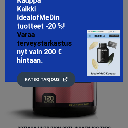
Kauppa
Kaikki
IdealofMeDin
tuotteet -20 %!
Varaa
terveystarkastus
nyt vain 200 €
hintaan.
KATSO TARJOUS