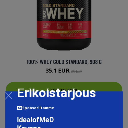
100% WHEY GOLD STANDARD, 908 G
35.1 EUR
39 EUR
Erikoistarjous
LISÄTIETOJA
Sponsoriltamme
IdealofMeD