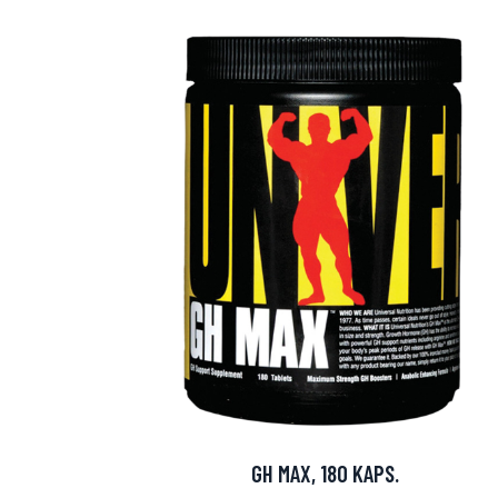
Erikoist
Sponsoriltamme
IdealofMeD K
GH MAX, 180 KAPS.
Kaikki Idealof