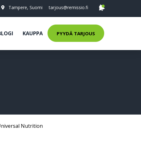
Tampere, Suomi
tarjous@remissio.fi
BLOGI
KAUPPA
PYYDÄ TARJOUS
niversal Nutrition