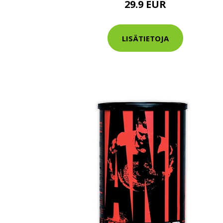
29.9 EUR
Varaa terveys
hintaan.
LISÄTIETOJA
KATSO TARJOUS