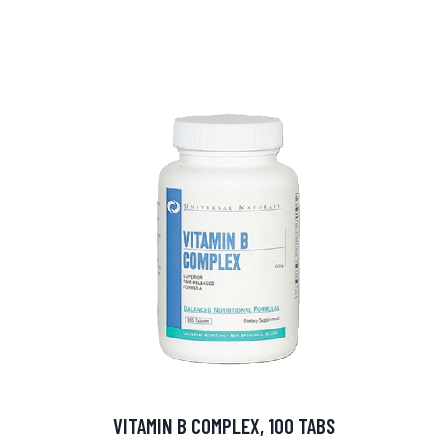
arjous
auppa
VITAMIN B COMPLEX, 100 TABS
MeDin tuotteet -20 %!