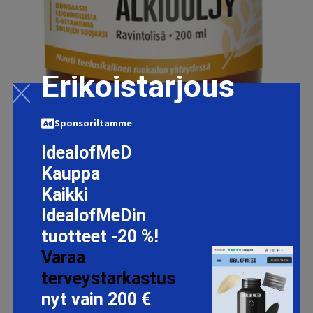
Erikoistarjous
Sponsoriltamme
IdealofMeD
RIKAS VEHNÄNALKIOÖLJY 200 ML
Kauppa
14.4 EUR
Kaikki
IdealofMeDin
tuotteet -20 %!
LISÄTIETOJA
Varaa
terveystarkastus
nyt vain 200 €