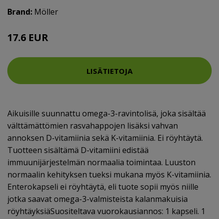
Brand:
Möller
17.6 EUR
LISÄTIETOJA
Aikuisille suunnattu omega-3-ravintolisä, joka sisältää
välttämättömien rasvahappojen lisäksi vahvan
annoksen D-vitamiinia sekä K-vitamiinia. Ei röyhtäytä.
Tuotteen sisältämä D-vitamiini edistää
immuunijärjestelmän normaalia toimintaa. Luuston
normaalin kehityksen tueksi mukana myös K-vitamiinia.
Enterokapseli ei röyhtäytä, eli tuote sopii myös niille
jotka saavat omega-3-valmisteista kalanmakuisia
röyhtäyksiäSuositeltava vuorokausiannos: 1 kapseli. 1