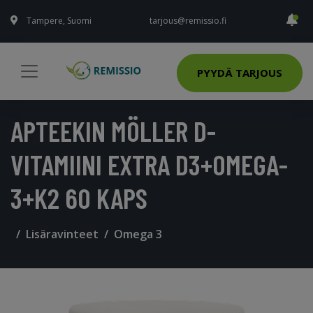
Tampere, Suomi
tarjous@remissio.fi
PYYDÄ TARJOUS
APTEEKIN MÖLLER D-
VITAMIINI EXTRA D3+OMEGA-
3+K2 60 KAPS
Lisäravinteet
Omega 3