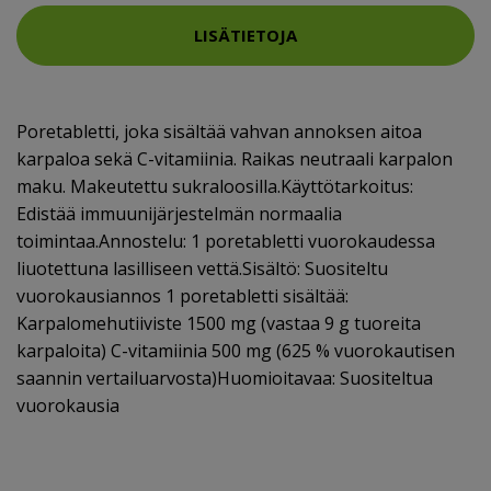
LISÄTIETOJA
Poretabletti, joka sisältää vahvan annoksen aitoa
karpaloa sekä C-vitamiinia. Raikas neutraali karpalon
maku. Makeutettu sukraloosilla.Käyttötarkoitus:
Edistää immuunijärjestelmän normaalia
toimintaa.Annostelu: 1 poretabletti vuorokaudessa
liuotettuna lasilliseen vettä.Sisältö: Suositeltu
vuorokausiannos 1 poretabletti sisältää:
Karpalomehutiiviste 1500 mg (vastaa 9 g tuoreita
karpaloita) C-vitamiinia 500 mg (625 % vuorokautisen
saannin vertailuarvosta)Huomioitavaa: Suositeltua
vuorokausia