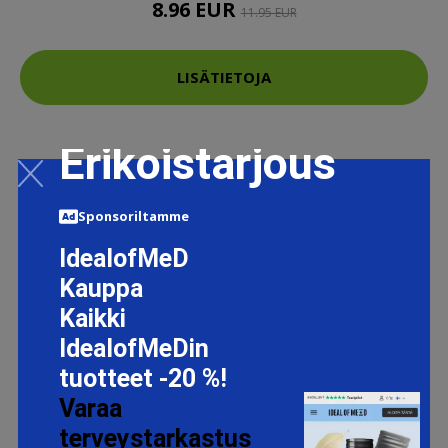
8.96 EUR
11.95 EUR
LISÄTIETOJA
Erikoistarjous
Sponsoriltamme
IdealofMeD
Kauppa
Kaikki
IdealofMeDin
tuotteet -20 %!
Varaa
terveystarkastus