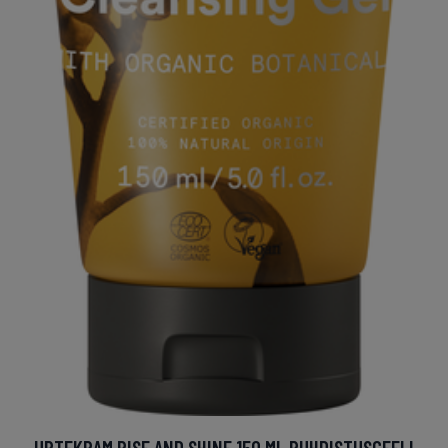
URTEKRAM RISE AND SHINE 150 ML PUHDISTUSGEELI