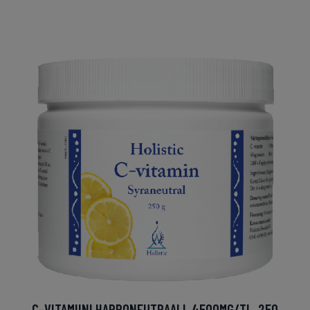
C-VITAMIINI HAPPONEUTRAALI, 4500MG/TL, 250