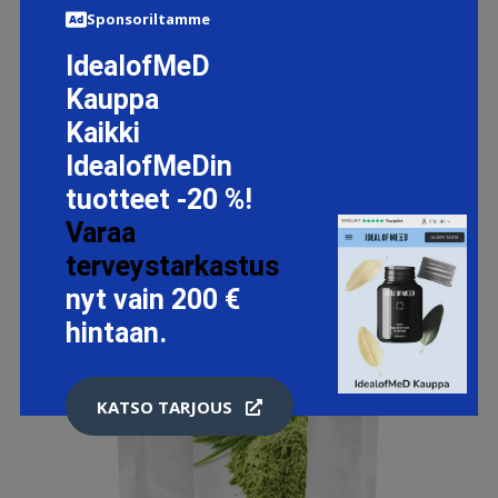
Sponsoriltamme
IdealofMeD
Kauppa
Kaikki
IdealofMeDin
tuotteet -20 %!
Varaa
terveystarkastus
nyt vain 200 €
hintaan.
KATSO TARJOUS