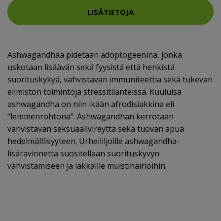
LISÄTIETOJA
Ashwagandhaa pidetään adoptogeenina, jonka
uskotaan lisäävän sekä fyysistä että henkistä
suorituskykyä, vahvistavan immuniteettia sekä tukevan
elimistön toimintoja stressitilanteissa. Kuuluisa
ashwagandha on niin ikään afrodisiakkina eli
“lemmenrohtona”. Ashwagandhan kerrotaan
vahvistavan seksuaalivireyttä sekä tuovan apua
hedelmälllisyyteen. Urheililjoille ashwagandha-
lisäravinnetta suositellaan suorituskyvyn
vahvistamiseen ja iäkkäille muistihäiriöihin.