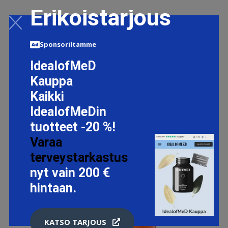
Erikoistarjous
Sponsoriltamme
IdealofMeD
Kauppa
Kaikki
IdealofMeDin
tuotteet -20 %!
Varaa
terveystarkastus
nyt vain 200 €
hintaan.
KATSO TARJOUS