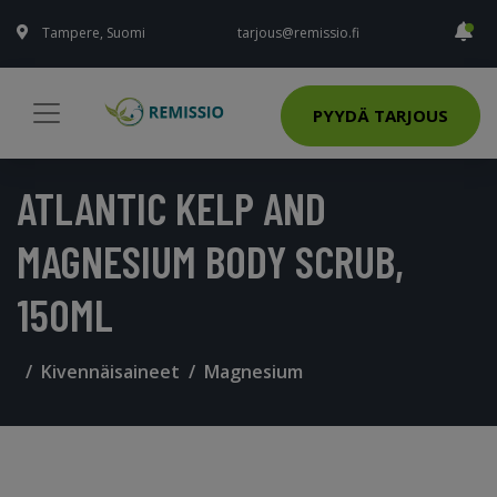
Tampere, Suomi
tarjous@remissio.fi
PYYDÄ TARJOUS
ATLANTIC KELP AND
MAGNESIUM BODY SCRUB,
150ML
Kivennäisaineet
Magnesium