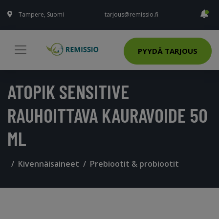
Tampere, Suomi
tarjous@remissio.fi
PYYDÄ TARJOUS
ATOPIK SENSITIVE
RAUHOITTAVA KAURAVOIDE 50
ML
Kivennäisaineet
Prebiootit & probiootit