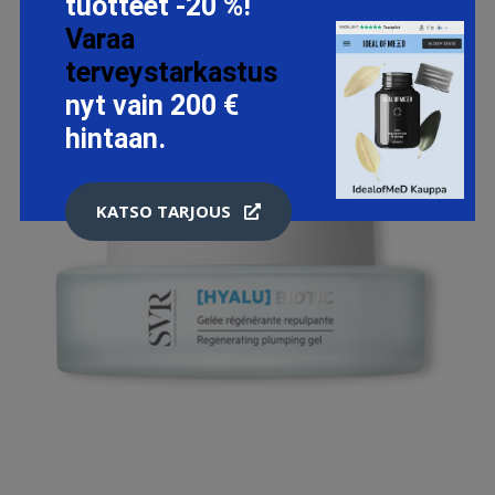
tuotteet -20 %!
Varaa
terveystarkastus
nyt vain 200 €
hintaan.
KATSO TARJOUS