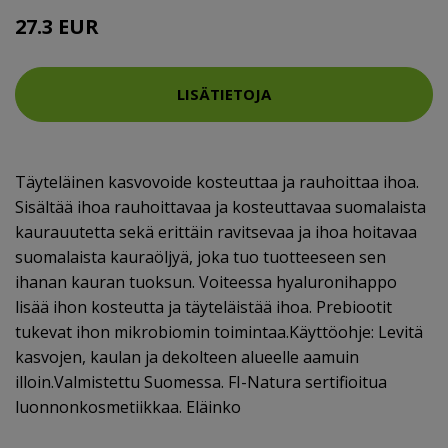
27.3 EUR
LISÄTIETOJA
Täyteläinen kasvovoide kosteuttaa ja rauhoittaa ihoa.
Sisältää ihoa rauhoittavaa ja kosteuttavaa suomalaista
kaurauutetta sekä erittäin ravitsevaa ja ihoa hoitavaa
suomalaista kauraöljyä, joka tuo tuotteeseen sen
ihanan kauran tuoksun. Voiteessa hyaluronihappo
lisää ihon kosteutta ja täyteläistää ihoa. Prebiootit
tukevat ihon mikrobiomin toimintaa.Käyttöohje: Levitä
kasvojen, kaulan ja dekolteen alueelle aamuin
illoin.Valmistettu Suomessa. FI-Natura sertifioitua
luonnonkosmetiikkaa. Eläinko