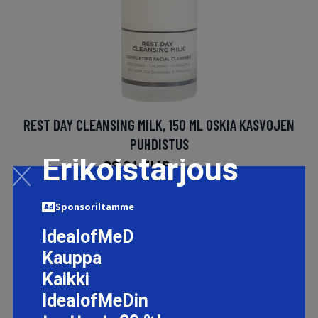
REST DAY CLEANSING MILK, 150 ML OSKIA KASVOJEN
PUHDISTUS
Erikoistarjous
38.21 EUR
50.95 EUR
Sponsoriltamme
LISÄTIETOJA
IdealofMeD
Kauppa
Kaikki
IdealofMeDin