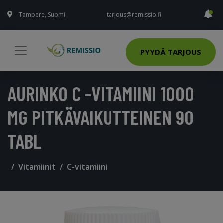
Tampere, Suomi
tarjous@remissio.fi
PYYDÄ TARJOUS
AURINKO C -VITAMIINI 1000
MG PITKÄVAIKUTTEINEN 90
TABL
Vitamiinit
C-vitamiini