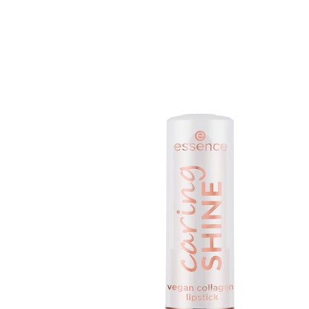
Erikoist
Sponsoriltamme
IdealofMeD K
Kaikki Idealof