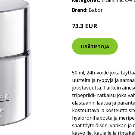
Kategoriat:
Vitamiinit
,
C-vi
Brand:
Babor
73.3 EUR
LISÄTIETOJA
50 ml, 24h-voide joka täyttä
uurteita ja ryppyjä ja sama
joustavuutta. Tärkein aine
tripeptiidi- ratkaisu joka va
elastaanin laatua ja paranta
kosteuttava ja kosteutta si
hyaloronihaposta ja meripe
saat täyteläisen, vankan ja 
kasvoille, kaulalle ja rinta