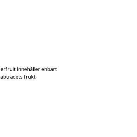
rfruit innehåller enbart
abträdets frukt.