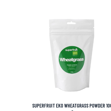
Erikoist
Sponsoriltamme
IdealofMeD K
SUPERFRUIT EKO WHEATGRASS POWDER 10
Kaikki Idealof