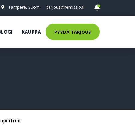
Tampere, Suomi
tarjous@remissio.fi
BLOGI
KAUPPA
PYYDÄ TARJOUS
uperfruit