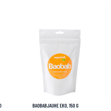
arjous
auppa
0
BAOBABJAUHE EKO, 150 G
MeDin tuotteet -20 %!