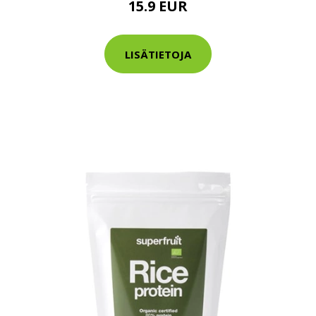
15.9 EUR
tarkastus
nyt vain 200 €
LISÄTIETOJA