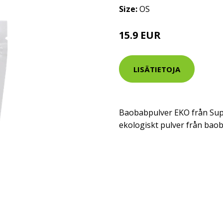
Size:
OS
15.9 EUR
LISÄTIETOJA
Baobabpulver EKO från Supe
ekologiskt pulver från baob