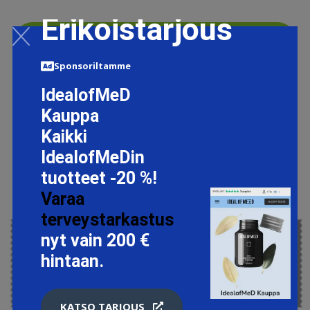
Erikoistarjous
LISÄTIETOJA
Sponsoriltamme
IdealofMeD
Kauppa
Kaikki
IdealofMeDin
tuotteet -20 %!
Varaa
terveystarkastus
nyt vain 200 €
hintaan.
KATSO TARJOUS