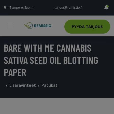
Tampere, Suomi
tarjous@remissio.fi
PYYDÄ TARJOUS
BARE WITH ME CANNABIS
SATIVA SEED OIL BLOTTING
PAPER
Lisäravinteet
Patukat