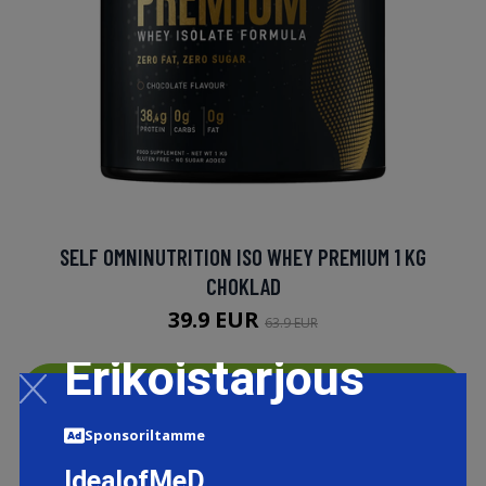
SELF OMNINUTRITION ISO WHEY PREMIUM 1 KG
CHOKLAD
39.9 EUR
63.9 EUR
Erikoistarjous
LISÄTIETOJA
Sponsoriltamme
IdealofMeD