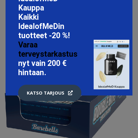
Kauppa
Kaikki
IdealofMeDin
tuotteet -20 %!
Varaa
terveystarkastus
nyt vain 200 €
hintaan.
KATSO TARJOUS