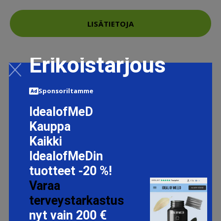
LISÄTIETOJA
Erikoistarjous
Sponsoriltamme
IdealofMeD
Kauppa
Kaikki
IdealofMeDin
tuotteet -20 %!
Varaa
terveystarkastus
nyt vain 200 €