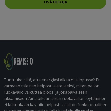
LISÄTIETOJA
Tuntuuko siltä, että energiasi alkaa olla lopussa? Et
varmaan tule niin helposti ajatelleeksi, miten paljon
ruokavalio vaikuttaa oloosi ja jokapäiväiseen
jaksamiseen. Aina oikeanlaisen ruokavalion löytäminen
ei kuitenkaan käy niin helposti ja silloin funktionaalinen
ravitsemusterapeutti voi olla juuri sinulle sopiva