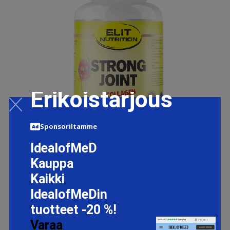
Erikoistarjous
Sponsoriltamme
IdealofMeD
STRONG JOINT + COLLAGEN, 90 CAPS
Kauppa
17.94 EUR
29.9 EUR
Kaikki
IdealofMeDin
LISÄTIETOJA
tuotteet -20 %!
Varaa