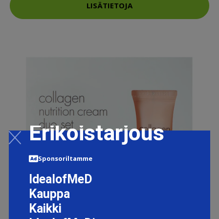
LISÄTIETOJA
Erikoistarjous
Sponsoriltamme
IdealofMeD
Kauppa
Kaikki