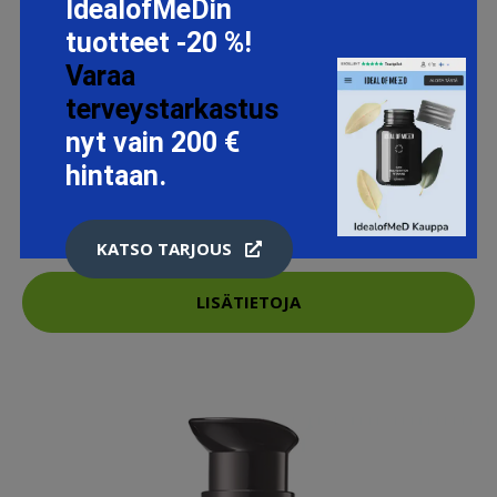
IdealofMeDin
tuotteet -20 %!
Varaa
terveystarkastus
nyt vain 200 €
COLLAGEN NUTRITION CREAM, 2 PCS IT'S SKIN
hintaan.
SILMÄNYMPÄRYSVOITEET
22 EUR
27.5 EUR
KATSO TARJOUS
LISÄTIETOJA