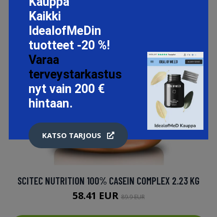
Kauppa
Kaikki
IdealofMeDin
tuotteet -20 %!
Varaa
terveystarkastus
nyt vain 200 €
hintaan.
KATSO TARJOUS
SCITEC NUTRITION 100% CASEIN COMPLEX 2.23 KG
58.41 EUR
89.9 EUR