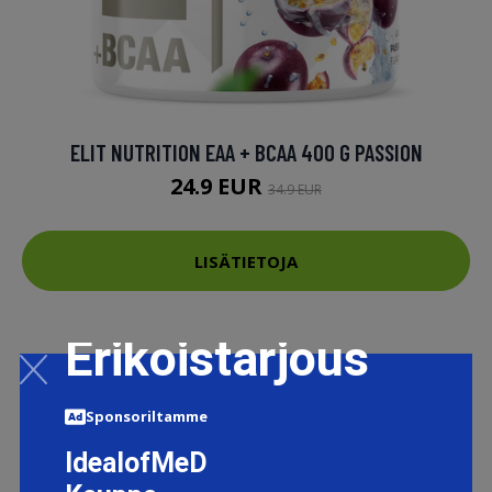
ELIT NUTRITION EAA + BCAA 400 G PASSION
24.9 EUR
34.9 EUR
LISÄTIETOJA
Erikoistarjous
Sponsoriltamme
IdealofMeD