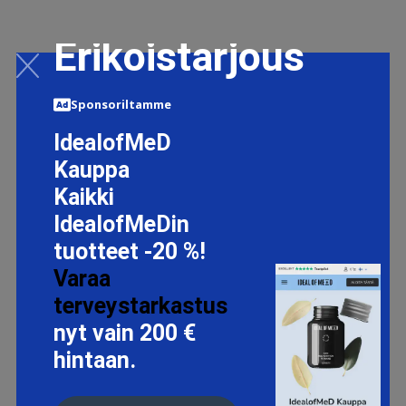
Erikoistarjous
Sponsoriltamme
IdealofMeD
Kauppa
Kaikki
IdealofMeDin
tuotteet -20 %!
Varaa
terveystarkastus
nyt vain 200 €
hintaan.