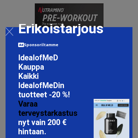
Erikoistarjous
Sponsoriltamme
IdealofMeD
Kauppa
Kaikki
IdealofMeDin
tuotteet -20 %!
Varaa
terveystarkastus
nyt vain 200 €
12 X NUTRAMINO PWO SHOT, 60 ML
hintaan.
22.5 EUR
30 EUR