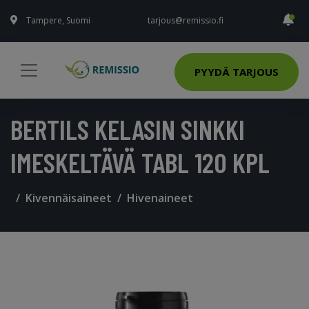
Tampere, Suomi
tarjous@remissio.fi
PYYDÄ TARJOUS
BERTILS KELASIN SINKKI
IMESKELTÄVÄ TABL 120 KPL
Kivennäisaineet
Hivenaineet