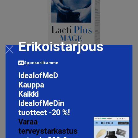
Erikoistarjous
Sponsoriltamme
IdealofMeD
Kauppa
LACTIPLUS C SELEENI, 60 KAPSELIA
Kaikki
21.8 EUR
IdealofMeDin
tuotteet -20 %!
Varaa
LISÄTIETOJA
terveystarkastus