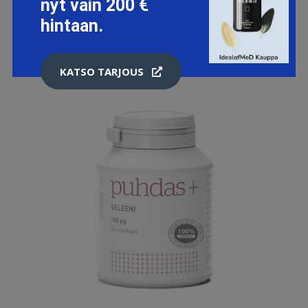
nyt vain 200 €
hintaan.
KATSO TARJOUS