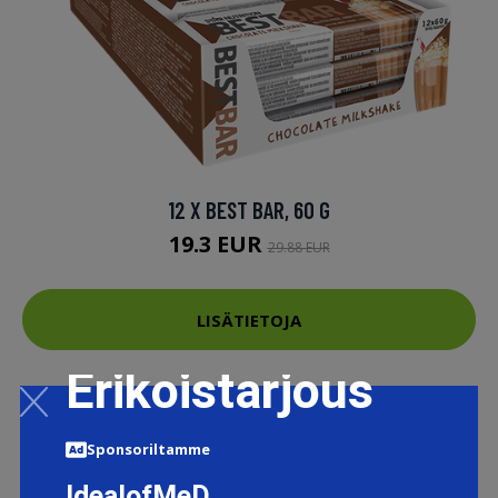
12 X BEST BAR, 60 G
19.3 EUR
29.88 EUR
LISÄTIETOJA
Erikoistarjous
Sponsoriltamme
IdealofMeD