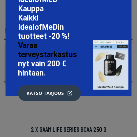
Kauppa
Kaikki
IdealofMeDin
tuotteet -20 %!
Varaa
terveystarkastus
nyt vain 200 €
hintaan.
KATSO TARJOUS
2 X GAAM LIFE SERIES BCAA 250 G