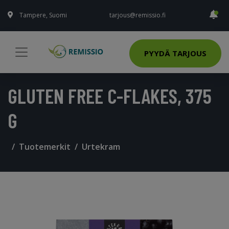
Tampere, Suomi
tarjous@remissio.fi
PYYDÄ TARJOUS
GLUTEN FREE C-FLAKES, 375
G
Tuotemerkit
Urtekram