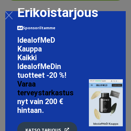
Erikoistarjous
Sponsoriltamme
IdealofMeD
Kauppa
Kaikki
IdealofMeDin
tuotteet -20 %!
Varaa
terveystarkastus
nyt vain 200 €
hintaan.
KATSO TARJOUS