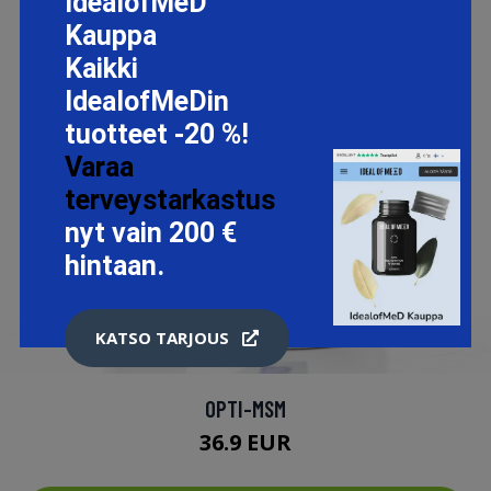
IdealofMeD
Kauppa
Kaikki
IdealofMeDin
tuotteet -20 %!
Varaa
terveystarkastus
nyt vain 200 €
hintaan.
KATSO TARJOUS
OPTI-MSM
36.9 EUR