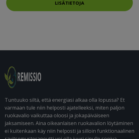
LISÄTIETOJA
Tuntuuko siltä, että energiasi alkaa olla lopussa? Et
varmaan tule niin helposti ajatelleeksi, miten paljon
ruokavalio vaikuttaa oloosi ja jokapäiväiseen
jaksamiseen. Aina oikeanlaisen ruokavalion löytäminen
ei kuitenkaan käy niin helposti ja silloin funktionaalinen
ravitsemusterapeutti voi olla juuri sinulle sopiva