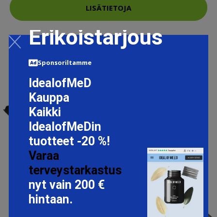
LISÄTIETOJA
Erikoistarjous
Sponsoriltamme
IdealofMeD
Kauppa
Kaikki
IdealofMeDin
tuotteet -20 %!
Varaa
terveystarkastus
nyt vain 200 €
hintaan.