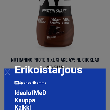
NUTRAMINO PROTEIN XL SHAKE 475 ML CHOKLAD
Erikoistarjous
4.5 EUR
Sponsoriltamme
LISÄTIETOJA
IdealofMeD
Kauppa
Kaikki