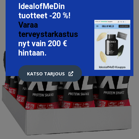
IdealofMeDin
tuotteet -20 %!
Varaa
terveystarkastus
nyt vain 200 €
hintaan.
KATSO TARJOUS