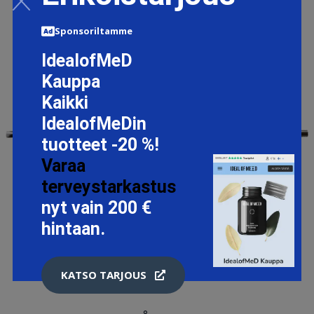
Sponsoriltamme
IdealofMeD
Kauppa
Kaikki
IdealofMeDin
tuotteet -20 %!
Varaa
terveystarkastus
nyt vain 200 €
hintaan.
KATSO TARJOUS