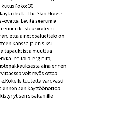
aikutusKoko: 30
käytä iholla The Skin House
svovettä. Levitä seerumia
en ennen kosteusvoiteen
an, että ainesosaluettelo on
otteen kanssa ja on siksi
ssa tapauksissa muuttua
rkkä iho tai allergioita,
tuotepakkauksesta aina ennen
vittaessa voit myös ottaa
e.Kokeile tuotetta varovasti
le ennen sen käyttöönottoa
kistynyt sen sisältämille