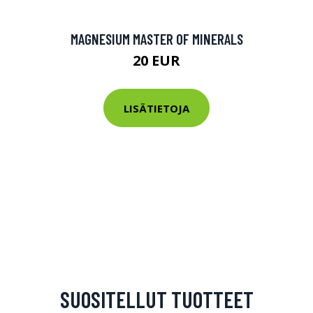
MAGNESIUM MASTER OF MINERALS
20 EUR
LISÄTIETOJA
arjous
auppa
SUOSITELLUT TUOTTEET
MeDin tuotteet -20 %!