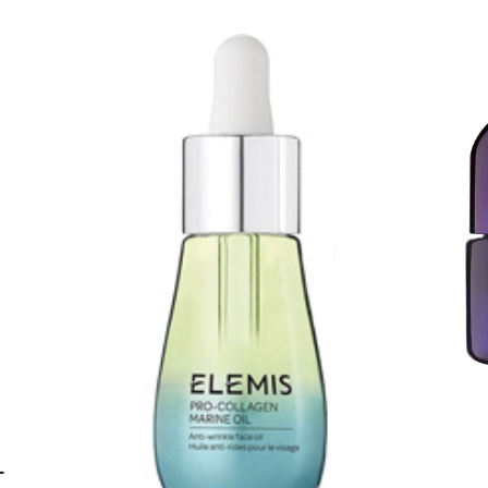
tarkastus
nyt vain 200 €
L