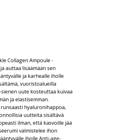
kle Collagen Ampoule -
ja auttaa lisäämään sen
äntyvälle ja karhealle iholle
ältämä, vuoristoalueilla
-sienen uute kosteuttaa kuivaa
män ja elastisemman.
 runsaasti hyaluronihappoa,
uonnollisia uutteita sisältävä
easti ilman, että kasvoille jää
seerumi valmistelee ihon
ääntyvälle iholle Anti-age-