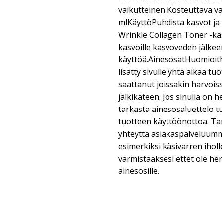
vaikutteinen Kosteuttava v
mlKäyttöPuhdista kasvot ja 
Wrinkle Collagen Toner -ka
kasvoille kasvoveden jälke
käyttöä.AinesosatHuomioith
lisätty sivulle yhtä aikaa tu
saattanut joissakin harvoi
jälkikäteen. Jos sinulla on he
tarkasta ainesosaluettelo 
tuotteen käyttöönottoa. Tar
yhteyttä asiakaspalveluumm
esimerkiksi käsivarren ihol
varmistaaksesi ettet ole her
ainesosille.