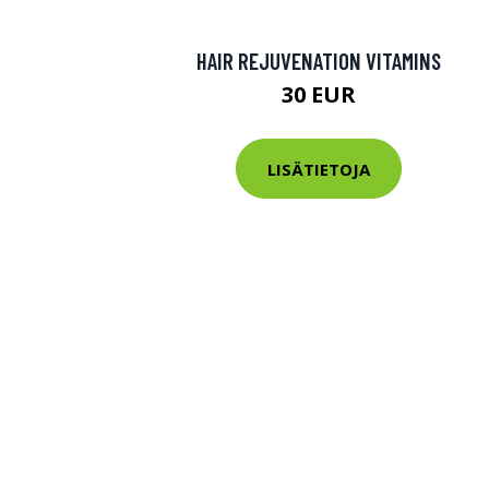
HAIR REJUVENATION VITAMINS
30 EUR
LISÄTIETOJA
Erikoist
Sponsoriltamme
IdealofMeD K
Kaikki Idealof