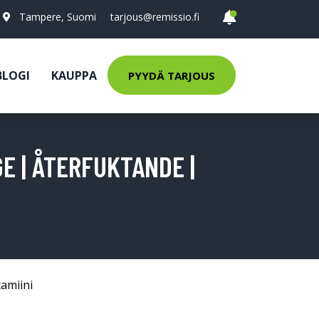
Tampere, Suomi
tarjous@remissio.fi
BLOGI
KAUPPA
PYYDÄ TARJOUS
E | ÅTERFUKTANDE |
tamiini