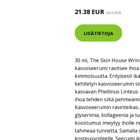
21.38 EUR
28.5 EUR
LISÄTIETOJA
30 ml, The Skin House Wrin
kasvoseerumi ravitsee ihoa 
kimmoisuutta. Erityisesti ikä
kehitetyn kasvoseerumin sis
kasvavan Phellinus Linteus 
ihoa tehden siitä pehmeäm
Kasvoseerumin ravinteikas,
glyseriiniä, kollageenia ja l
koostumus imeytyy iholle nop
tahmeaa tunnetta. Samalla 
kosteusvoiteelle. Seerumi ik