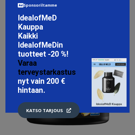
Sponsoriltamme
IdealofMeD
Kauppa
Kaikki
IdealofMeDin
tuotteet -20 %!
Varaa
terveystarkastus
nyt vain 200 €
hintaan.
KATSO TARJOUS