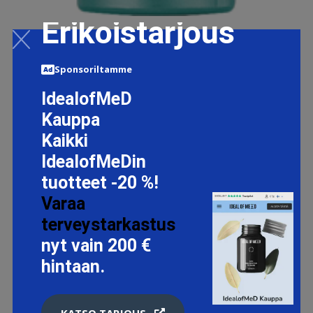
Erikoistarjous
PRO-COLLAGEN ADVANCED EYE TREATMENT, 15ML
61.95 EUR
64.95 EUR
Sponsoriltamme
IdealofMeD
LISÄTIETOJA
Kauppa
Kaikki
IdealofMeDin
tuotteet -20 %!
Varaa
terveystarkastus
nyt vain 200 €
hintaan.
KATSO TARJOUS