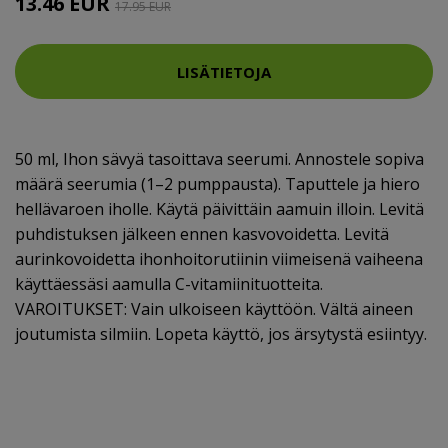
13.46 EUR
17.95 EUR
LISÄTIETOJA
50 ml, Ihon sävyä tasoittava seerumi. Annostele sopiva
määrä seerumia (1–2 pumppausta). Taputtele ja hiero
hellävaroen iholle. Käytä päivittäin aamuin illoin. Levitä
puhdistuksen jälkeen ennen kasvovoidetta. Levitä
aurinkovoidetta ihonhoitorutiinin viimeisenä vaiheena
käyttäessäsi aamulla C-vitamiinituotteita.
VAROITUKSET: Vain ulkoiseen käyttöön. Vältä aineen
joutumista silmiin. Lopeta käyttö, jos ärsytystä esiintyy.