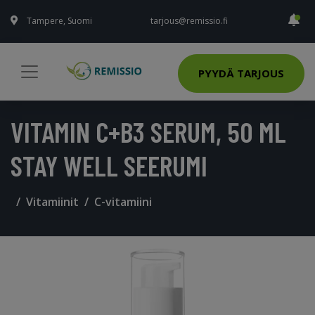
Tampere, Suomi
tarjous@remissio.fi
PYYDÄ TARJOUS
VITAMIN C+B3 SERUM, 50 ML
STAY WELL SEERUMI
Vitamiinit
C-vitamiini