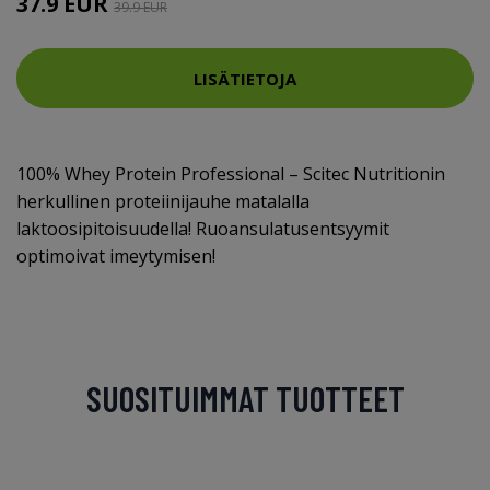
37.9 EUR
39.9 EUR
LISÄTIETOJA
100% Whey Protein Professional – Scitec Nutritionin
herkullinen proteiinijauhe matalalla
laktoosipitoisuudella! Ruoansulatusentsyymit
optimoivat imeytymisen!
SUOSITUIMMAT TUOTTEET