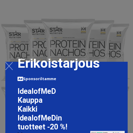
Erikoistarjous
Sponsoriltamme
IdealofMeD
Kauppa
Kaikki
IdealofMeDin
tuotteet -20 %!