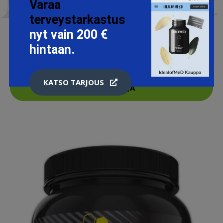
Varaa
terveystarkastus
nyt vain 200 €
10 X PROTEIN NACHOS, 30G
hintaan.
19.9 EUR
24.9 EUR
KATSO TARJOUS
LISÄTIETOJA