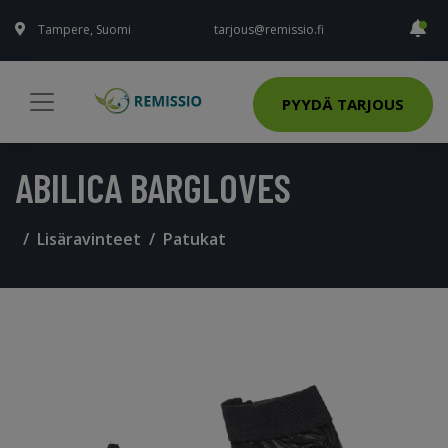
Tampere, Suomi
tarjous@remissio.fi
PYYDÄ TARJOUS
ABILICA BARGLOVES
Lisäravinteet
Patukat