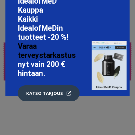
IdealofMeD
Kauppa
Kaikki
IdealofMeDin
tuotteet -20 %!
Varaa
terveystarkastus
nyt vain 200 €
hintaan.
KATSO TARJOUS