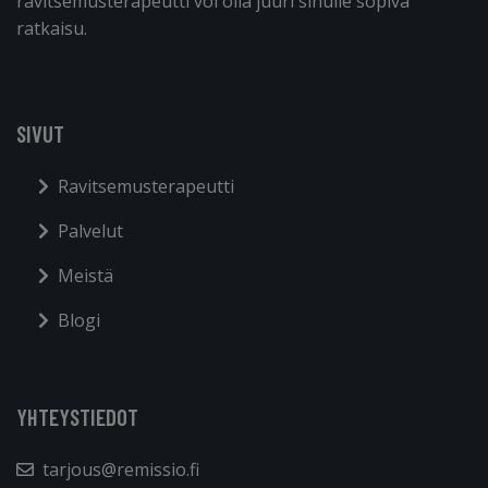
ravitsemusterapeutti voi olla juuri sinulle sopiva
ratkaisu.
SIVUT
Ravitsemusterapeutti
Palvelut
Meistä
Blogi
YHTEYSTIEDOT
tarjous@remissio.fi