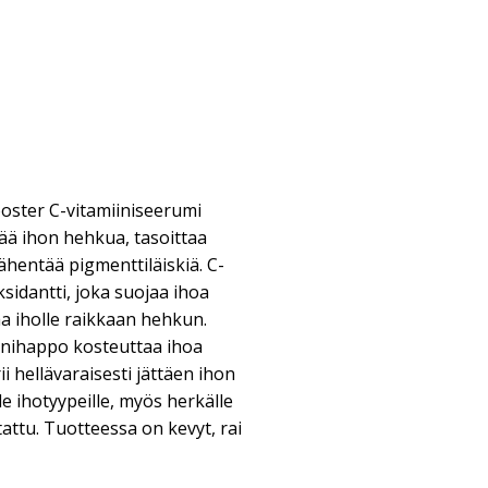
oster C-vitamiiniseerumi
ää ihon hehkua, tasoittaa
ähentää pigmenttiläiskiä. C-
sidantti, joka suojaa ihoa
taa iholle raikkaan hehkun.
onihappo kosteuttaa ihoa
i hellävaraisesti jättäen ihon
lle ihotyypeille, myös herkälle
tattu. Tuotteessa on kevyt, rai