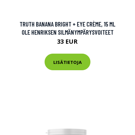
tarkastus
nyt vain 200 €
TRUTH BANANA BRIGHT + EYE CRÈME, 15 ML
OLE HENRIKSEN SILMÄNYMPÄRYSVOITEET
33 EUR
LISÄTIETOJA