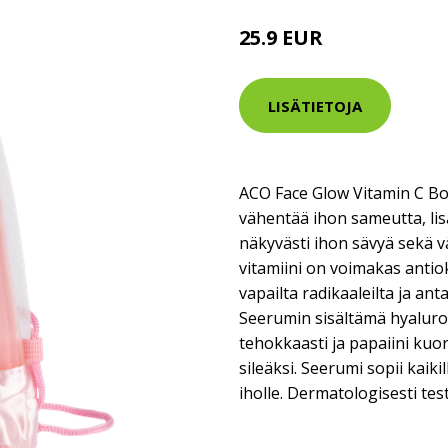
25.9 EUR
LISÄTIETOJA
ACO Face Glow Vitamin C Bo
vähentää ihon sameutta, lis
näkyvästi ihon sävyä sekä v
vitamiini on voimakas antiok
vapailta radikaaleilta ja an
Seerumin sisältämä hyalur
tehokkaasti ja papaiini kuori
sileäksi. Seerumi sopii kaiki
iholle. Dermatologisesti tes