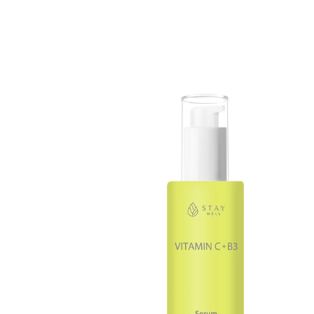
Erikoist
Sponsoriltamme
IdealofMeD K
Kaikki Idealof