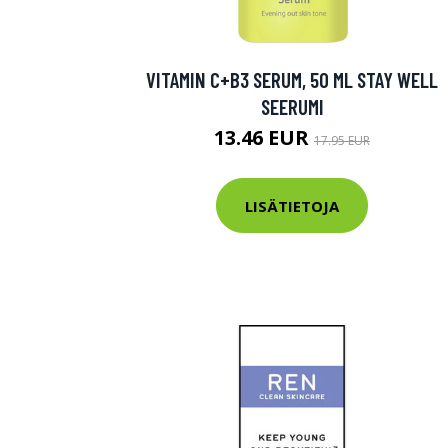
Varaa terveys
hintaan.
VITAMIN C+B3 SERUM, 50 ML STAY WELL
SEERUMI
KATSO TARJOUS
13.46 EUR
17.95 EUR
LISÄTIETOJA