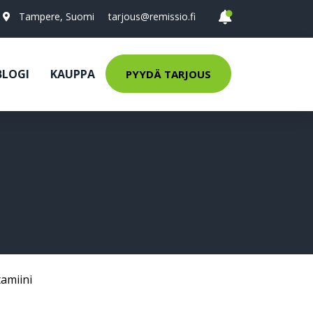
Tampere, Suomi
tarjous@remissio.fi
BLOGI
KAUPPA
PYYDÄ TARJOUS
tamiini