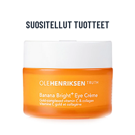
SUOSITELLUT TUOTTEET
arjous
auppa
MeDin tuotteet -20 %!