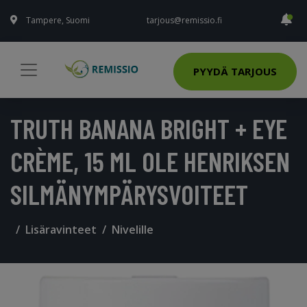
Tampere, Suomi
tarjous@remissio.fi
PYYDÄ TARJOUS
TRUTH BANANA BRIGHT + EYE
CRÈME, 15 ML OLE HENRIKSEN
SILMÄNYMPÄRYSVOITEET
Lisäravinteet
Nivelille