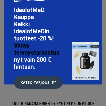
IdealofMeD
Kauppa
Kaikki
IdealofMeDin
tuotteet -20 %!
Varaa
terveystarkastus
nyt vain 200 €
hintaan.
KATSO TARJOUS
TRUTH BANANA BRIGHT + EYE CRÈME, 15 ML OLE