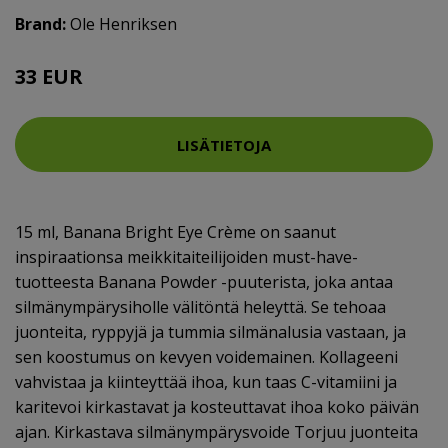
Brand:
Ole Henriksen
33 EUR
LISÄTIETOJA
15 ml, Banana Bright Eye Crème on saanut
inspiraationsa meikkitaiteilijoiden must-have-
tuotteesta Banana Powder -puuterista, joka antaa
silmänympärysiholle välitöntä heleyttä. Se tehoaa
juonteita, ryppyjä ja tummia silmänalusia vastaan, ja
sen koostumus on kevyen voidemainen. Kollageeni
vahvistaa ja kiinteyttää ihoa, kun taas C-vitamiini ja
karitevoi kirkastavat ja kosteuttavat ihoa koko päivän
ajan. Kirkastava silmänympärysvoide Torjuu juonteita