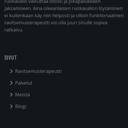
ruokavalio vaikuttaa oloosi ja jokapäiväiseen
jaksamiseen. Aina oikeanlaisen ruokavalion löytäminen
ei kuitenkaan käy niin helposti ja silloin funktionaalinen
ravitsemusterapeutti voi olla juuri sinulle sopiva
ratkaisu.
SIVUT
Ravitsemusterapeutti
Palvelut
Meistä
Blogi