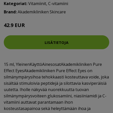
Kategoriat:
Vitamiinit
,
C-vitamiini
Brand:
Akademikliniken Skincare
42.9 EUR
LISÄTIETOJA
15 ml, YleinenKäyttöAinesosatAkademikliniken Pure
Effect EyesAkademikliniken Pure Effect Eyes on
silmänympärysihoa tehokkaasti kosteuttava voide, joka
sisältää stimuloivia peptidejä ja silottavia kasviperäisiä
uutetta. Iholle näkyvää nuorekkuutta tuovan
silmänympärysvoiteen glukosamiini, niasiiniamidi ja C-
vitamiini auttavat parantamaan ihon
kosteustasapainoa sekä heleyttämään ihoa ja