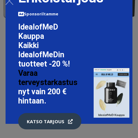
Sponsoriltamme
IdealofMeD
Kauppa
FIRMX COLLAGEN BOOSTING ROUTINE, PETER THOMAS
Kaikki
ROTH IHONHOITO
IdealofMeDin
185.81 EUR
tuotteet -20 %!
Varaa
terveystarkastus
LISÄTIETOJA
nyt vain 200 €
hintaan.
KATSO TARJOUS