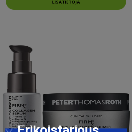
LISÄTIETOJA
Erikoistarjous