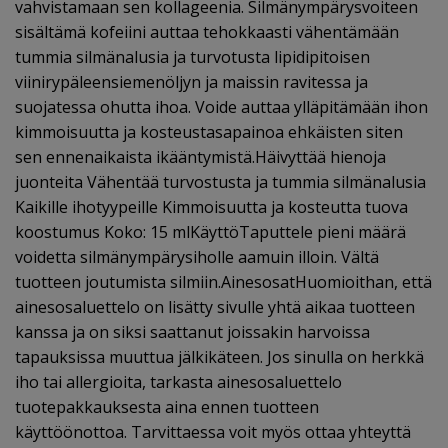
vahvistamaan sen kollageenia. Silmänympärysvoiteen
sisältämä kofeiini auttaa tehokkaasti vähentämään
tummia silmänalusia ja turvotusta lipidipitoisen
viinirypäleensiemenöljyn ja maissin ravitessa ja
suojatessa ohutta ihoa. Voide auttaa ylläpitämään ihon
kimmoisuutta ja kosteustasapainoa ehkäisten siten
sen ennenaikaista ikääntymistä.Häivyttää hienoja
juonteita Vähentää turvostusta ja tummia silmänalusia
Kaikille ihotyypeille Kimmoisuutta ja kosteutta tuova
koostumus Koko: 15 mlKäyttöTaputtele pieni määrä
voidetta silmänympärysiholle aamuin illoin. Vältä
tuotteen joutumista silmiin.AinesosatHuomioithan, että
ainesosaluettelo on lisätty sivulle yhtä aikaa tuotteen
kanssa ja on siksi saattanut joissakin harvoissa
tapauksissa muuttua jälkikäteen. Jos sinulla on herkkä
iho tai allergioita, tarkasta ainesosaluettelo
tuotepakkauksesta aina ennen tuotteen
käyttöönottoa. Tarvittaessa voit myös ottaa yhteyttä