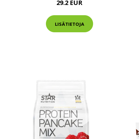
29.2 EUR
tarkastus
nyt vain 200 €
LISÄTIETOJA