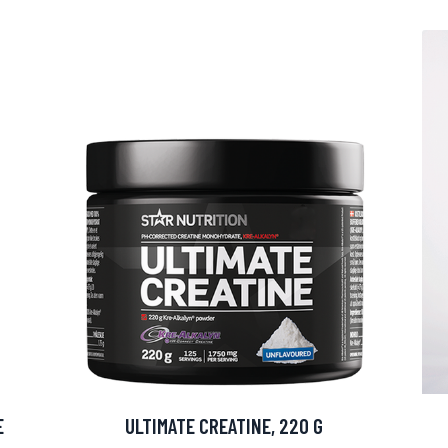
arjous
auppa
E
ULTIMATE CREATINE, 220 G
MeDin tuotteet -20 %!