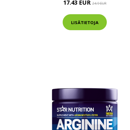
17.43 EUR
24.9 EUR
Varaa terveys
hintaan.
LISÄTIETOJA
KATSO TARJOUS