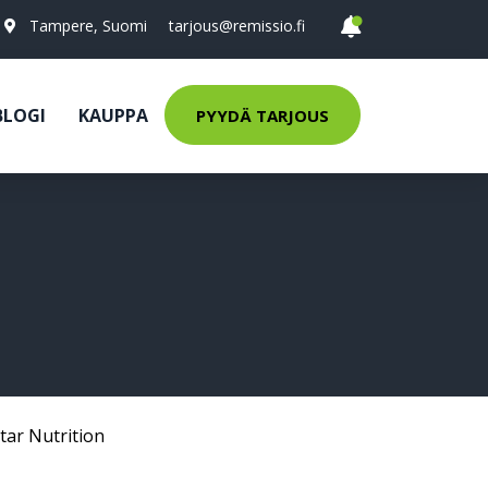
Tampere, Suomi
tarjous@remissio.fi
BLOGI
KAUPPA
PYYDÄ TARJOUS
tar Nutrition