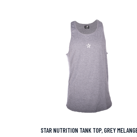
Erikoist
Sponsoriltamme
IdealofMeD K
STAR NUTRITION TANK TOP, GREY MELANG
Kaikki Idealof