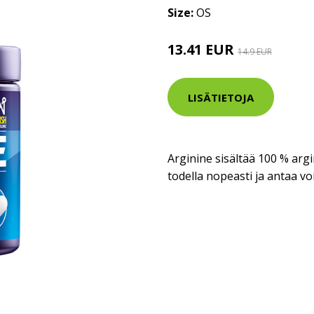
Size:
OS
13.41 EUR
14.9 EUR
LISÄTIETOJA
Arginine sisältää 100 % argin
todella nopeasti ja antaa 