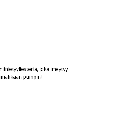
iinietyyliesteriä, joka imeytyy
voimakkaan pumpin!