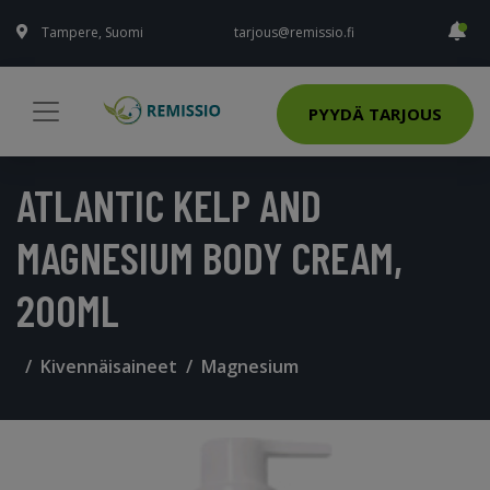
Tampere, Suomi
tarjous@remissio.fi
PYYDÄ TARJOUS
ATLANTIC KELP AND
MAGNESIUM BODY CREAM,
200ML
Kivennäisaineet
Magnesium