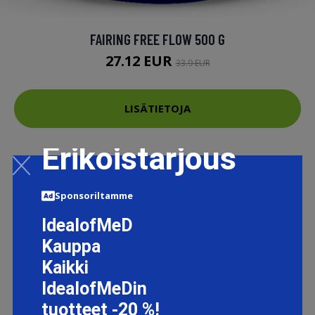
FAIRING FREE FLOW 500 G
27.12 EUR
33.9 EUR
LISÄTIETOJA
Erikoistarjous
Sponsoriltamme
IdealofMeD
Kauppa
Kaikki
IdealofMeDin
tuotteet -20 %!