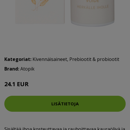
Kategoriat:
Kivennäisaineet
,
Prebiootit & probiootit
Brand:
Atopik
24.1 EUR
LISÄTIETOJA
Sisältää ihoa kosteuttavaa ja rauhoittavaa kauraöljyä ja