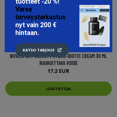
tuotteet -20 %!
Varaa
terveystarkastus
nyt vain 200 €
hintaan.
KATSO TARJOUS
NOVEXPERT VELVETY HYDRO-BIOTIC CREAM 30 ML
RAUHOITTAVA VOIDE
17.2 EUR
LISÄTIETOJA