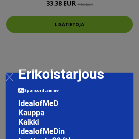
33.38 EUR
44.5 EUR
LISÄTIETOJA
Erikoistarjous
Sponsoriltamme
IdealofMeD
Kauppa
Kaikki
IdealofMeDin