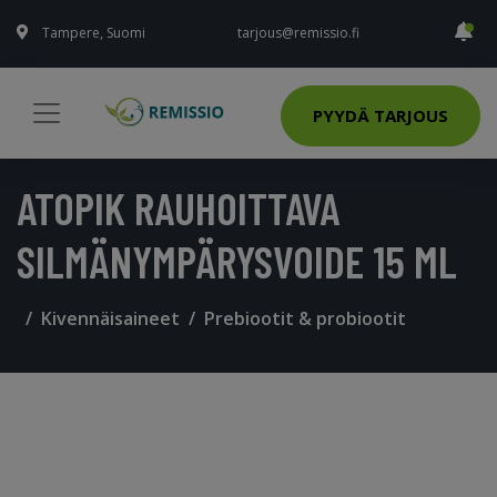
Tampere, Suomi
tarjous@remissio.fi
PYYDÄ TARJOUS
ATOPIK RAUHOITTAVA
SILMÄNYMPÄRYSVOIDE 15 ML
Kivennäisaineet
Prebiootit & probiootit