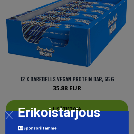
12 X BAREBELLS VEGAN PROTEIN BAR, 55 G
35.88 EUR
Erikoistarjous
LISÄTIETOJA
Sponsoriltamme