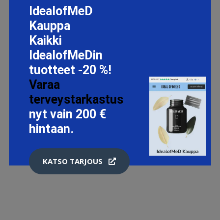
IdealofMeD
Kauppa
Kaikki
IdealofMeDin
tuotteet -20 %!
Varaa
terveystarkastus
nyt vain 200 €
hintaan.
KATSO TARJOUS