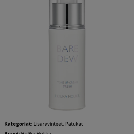
Kategoriat:
Lisäravinteet
,
Patukat
Brand:
Holika Holika