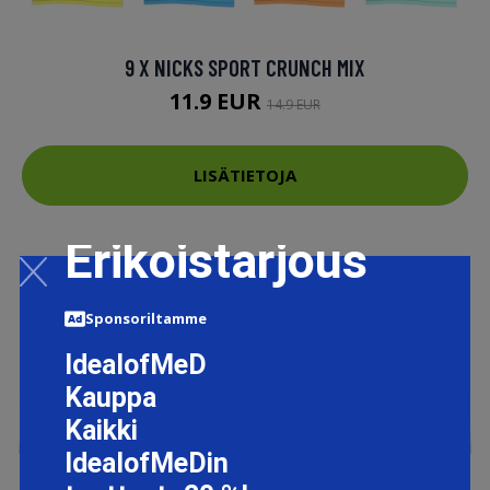
9 X NICKS SPORT CRUNCH MIX
11.9 EUR
14.9 EUR
LISÄTIETOJA
Erikoistarjous
Sponsoriltamme
IdealofMeD
Kauppa
Kaikki
IdealofMeDin