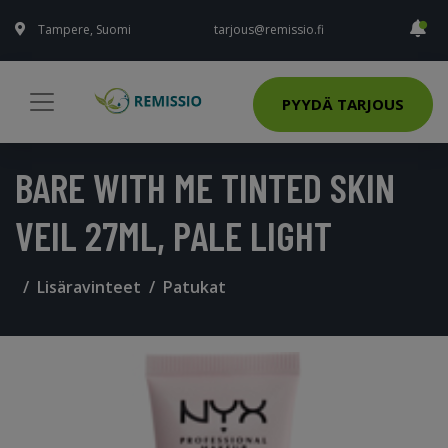
Tampere, Suomi
tarjous@remissio.fi
PYYDÄ TARJOUS
BARE WITH ME TINTED SKIN
VEIL 27ML, PALE LIGHT
Lisäravinteet
Patukat