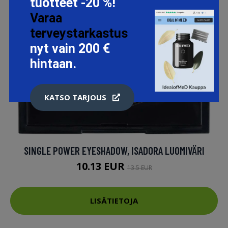
tuotteet -20 %!
Varaa
terveystarkastus
nyt vain 200 €
hintaan.
KATSO TARJOUS
SINGLE POWER EYESHADOW, ISADORA LUOMIVÄRI
10.13 EUR
13.5 EUR
LISÄTIETOJA