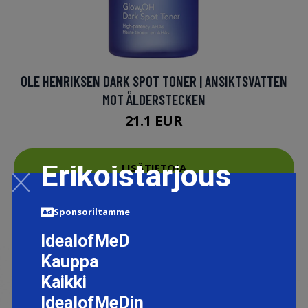
OLE HENRIKSEN DARK SPOT TONER | ANSIKTSVATTEN
MOT ÅLDERSTECKEN
21.1 EUR
Erikoistarjous
LISÄTIETOJA
Sponsoriltamme
IdealofMeD
Kauppa
Kaikki
IdealofMeDin