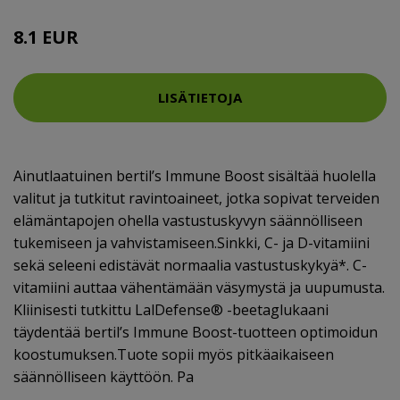
8.1 EUR
LISÄTIETOJA
Ainutlaatuinen bertil’s Immune Boost sisältää huolella
valitut ja tutkitut ravintoaineet, jotka sopivat terveiden
elämäntapojen ohella vastustuskyvyn säännölliseen
tukemiseen ja vahvistamiseen.Sinkki, C- ja D-vitamiini
sekä seleeni edistävät normaalia vastustuskykyä*. C-
vitamiini auttaa vähentämään väsymystä ja uupumusta.
Kliinisesti tutkittu LalDefense® -beetaglukaani
täydentää bertil’s Immune Boost-tuotteen optimoidun
koostumuksen.Tuote sopii myös pitkäaikaiseen
säännölliseen käyttöön. Pa