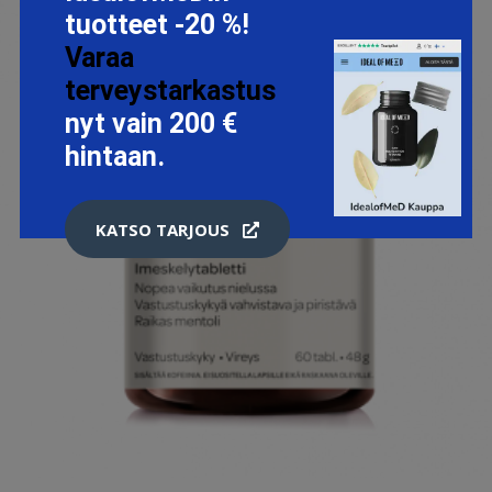
tuotteet -20 %!
Varaa
terveystarkastus
nyt vain 200 €
hintaan.
KATSO TARJOUS