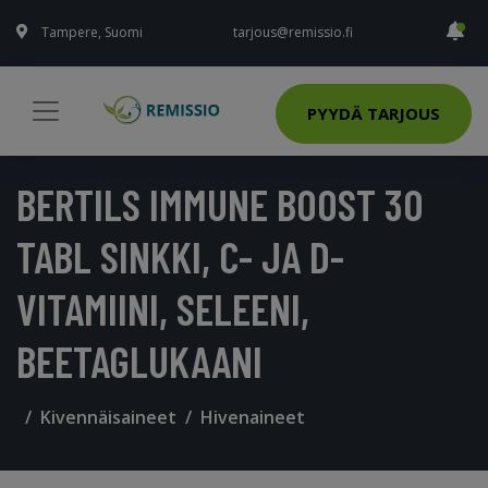
Tampere, Suomi
tarjous@remissio.fi
PYYDÄ TARJOUS
BERTILS IMMUNE BOOST 30
TABL SINKKI, C- JA D-
VITAMIINI, SELEENI,
BEETAGLUKAANI
Kivennäisaineet
Hivenaineet