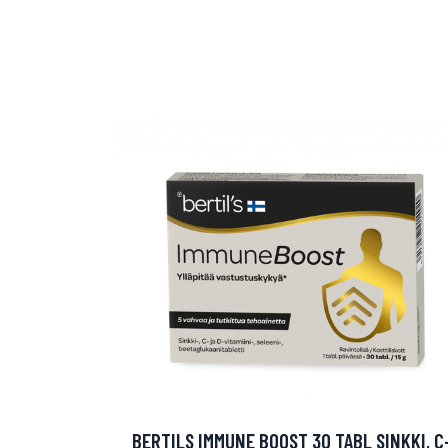
Erikoist
Sponsoriltamme
IdealofMeD K
BERTILS IMMUNE BOOST 30 TABL SINKKI, C
Kaikki Idealof