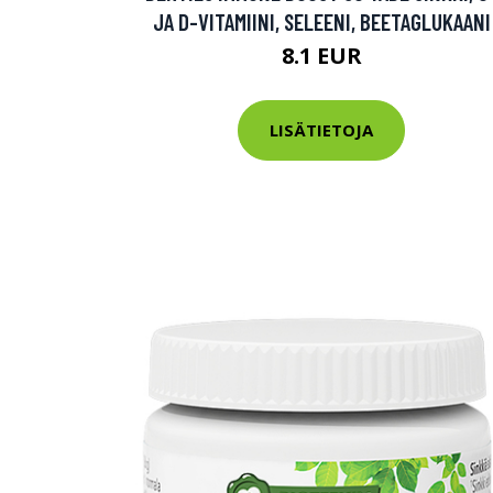
JA D-VITAMIINI, SELEENI, BEETAGLUKAANI
Varaa terveys
8.1 EUR
hintaan.
LISÄTIETOJA
KATSO TARJOUS