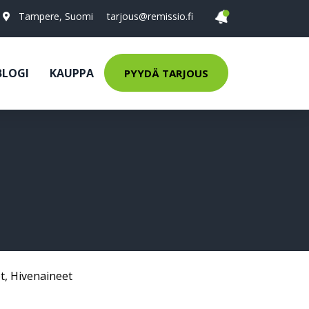
Tampere, Suomi
tarjous@remissio.fi
BLOGI
KAUPPA
PYYDÄ TARJOUS
t
,
Hivenaineet