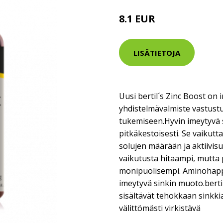
8.1 EUR
LISÄTIETOJA
Uusi bertil´s Zinc Boost on 
yhdistelmävalmiste vastustu
tukemiseen.Hyvin imeytyvä 
pitkäkestoisesti. Se vaikutt
solujen määrään ja aktiivis
vaikutusta hitaampi, mutta 
monipuolisempi. Aminohappo
imeytyvä sinkin muoto.bertil
sisältävät tehokkaan sinkkia
välittömästi virkistävä