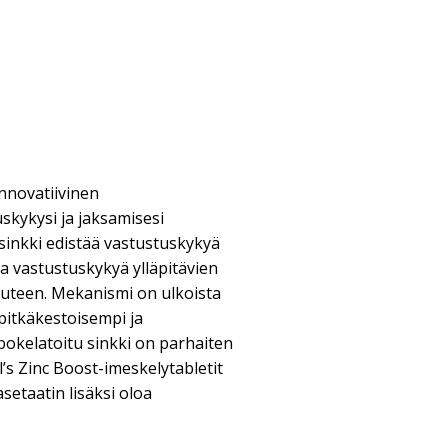
innovatiivinen
skykysi ja jaksamisesi
sinkki edistää vastustuskykyä
aa vastustuskykyä ylläpitävien
uuteen. Mekanismi on ulkoista
pitkäkestoisempi ja
kelatoitu sinkki on parhaiten
’s Zinc Boost-imeskelytabletit
setaatin lisäksi oloa