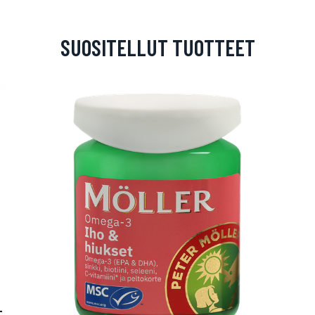
SUOSITELLUT TUOTTEET
arjous
auppa
-
MeDin tuotteet -20 %!