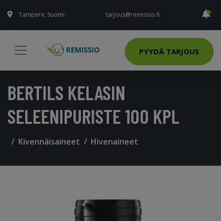
Tampere, Suomi
tarjous@remissio.fi
PYYDÄ TARJOUS
BERTILS KELASIN
SELEENIPURISTE 100 KPL
Kivennäisaineet
Hivenaineet