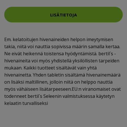
LISÄTIETOJA
Em. kelatoitujen hivenaineiden helpon imeytymisen
takia, niitä voi nauttia sopivissa määrin samalla kertaa.
Ne eivät heikennä toistensa hyödyntämistä. bertil´s -
hivenaineita voi myös yhdistellä yksilöllisten tarpeiden
mukaan. Kaikki tuotteet sisältävät vain yhtä
hivenainetta. Yhden tabletin sisältämä hivenainemäärä
on lisäksi maltillinen, jolloin niitä on helppo nauttia
myös vähäiseen lisätarpeeseen.EU:n viranomaiset ovat
todenneet bertil´s Seleenin valmistuksessa käytetyn
kelaatin turvalliseksi