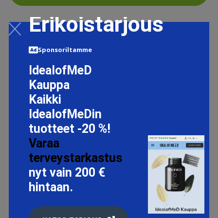
Erikoistarjous
Sponsoriltamme
IdealofMeD
Kauppa
Kaikki
IdealofMeDin
tuotteet -20 %!
Varaa
terveystarkastus
nyt vain 200 €
hintaan.