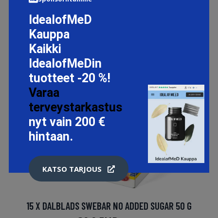
IdealofMeD
Kauppa
Kaikki
IdealofMeDin
tuotteet -20 %!
Varaa
terveystarkastus
nyt vain 200 €
hintaan.
KATSO TARJOUS
15 X DALBLADS SWEBAR NO ADDED SUGAR 50 G