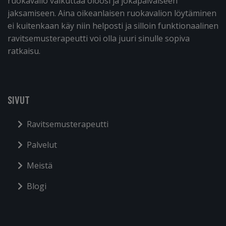
ruokavalio vaikuttaa oloosi ja jokapäiväiseen
jaksamiseen. Aina oikeanlaisen ruokavalion löytäminen
ei kuitenkaan käy niin helposti ja silloin funktionaalinen
ravitsemusterapeutti voi olla juuri sinulle sopiva
ratkaisu.
SIVUT
Ravitsemusterapeutti
Palvelut
Meistä
Blogi