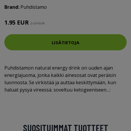
Brand:
Puhdistamo
1.95 EUR
2.29 EUR
LISÄTIETOJA
Puhdistamon natural energy drink on uuden ajan
energiajuoma, jonka kaikki ainesosat ovat peräisin
luonnosta. Se virkistää ja auttaa keskittymään, kun
haluat pysyä vireessä. soveltuu ketogeeniseen…:
SUOSITUIMMAT TUOTTEET