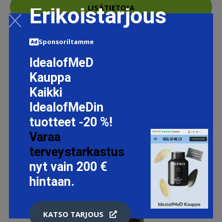
Erikoistarjous
LISÄTIETOJA
Sponsoriltamme
IdealofMeD
Kauppa
Kaikki
IdealofMeDin
tuotteet -20 %!
Varaa
terveystarkastus
nyt vain 200 €
hintaan.
KATSO TARJOUS