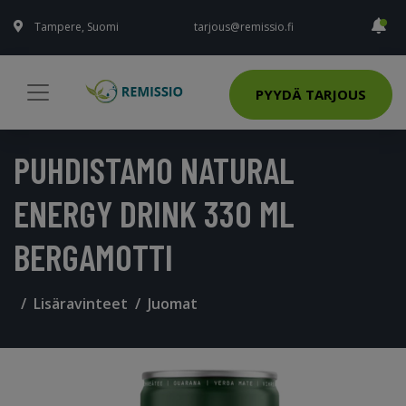
Tampere, Suomi
tarjous@remissio.fi
PYYDÄ TARJOUS
PUHDISTAMO NATURAL
ENERGY DRINK 330 ML
BERGAMOTTI
Lisäravinteet
Juomat