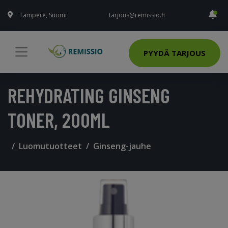
Tampere, Suomi
tarjous@remissio.fi
PYYDÄ TARJOUS
REHYDRATING GINSENG
TONER, 200ML
Luomutuotteet
Ginseng-jauhe