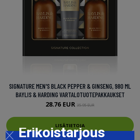
SIGNATURE MEN'S BLACK PEPPER & GINSENG, 980 ML
BAYLIS & HARDING VARTALOTUOTEPAKKAUKSET
28.76 EUR
35.95 EUR
LISÄTIETOJA
Erikoistarjous