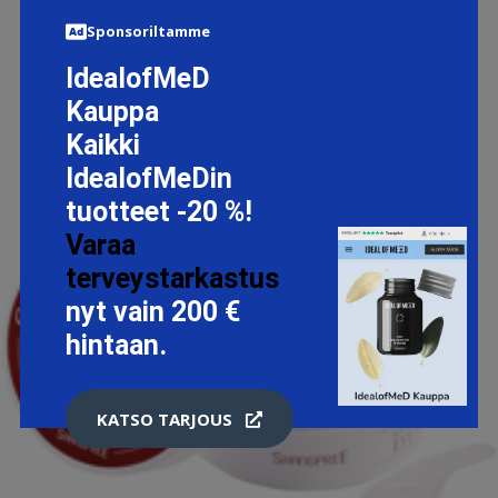
Sponsoriltamme
IdealofMeD
Kauppa
Kaikki
IdealofMeDin
tuotteet -20 %!
Varaa
terveystarkastus
nyt vain 200 €
hintaan.
KATSO TARJOUS