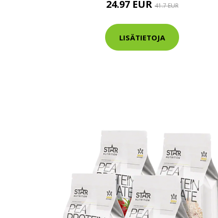
24.97 EUR
41.7 EUR
Varaa terveys
hintaan.
LISÄTIETOJA
KATSO TARJOUS