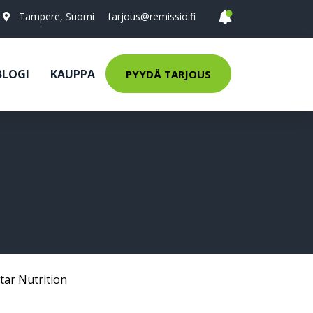
Tampere, Suomi
tarjous@remissio.fi
BLOGI
KAUPPA
PYYDÄ TARJOUS
tar Nutrition