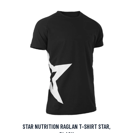
arjous
auppa
STAR NUTRITION RAGLAN T-SHIRT STAR,
MeDin tuotteet -20 %!