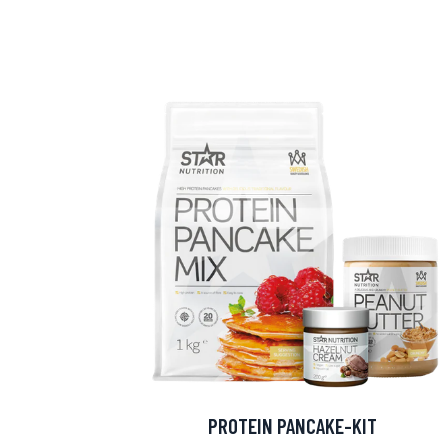
Erikoist
Sponsoriltamme
IdealofMeD K
PROTEIN PANCAKE-KIT
Kaikki Idealof