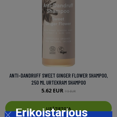
ANTI-DANDRUFF SWEET GINGER FLOWER SHAMPOO,
250 ML URTEKRAM SHAMPOO
5.62 EUR
7.5 EUR
Erikoistarjous
LISÄTIETOJA