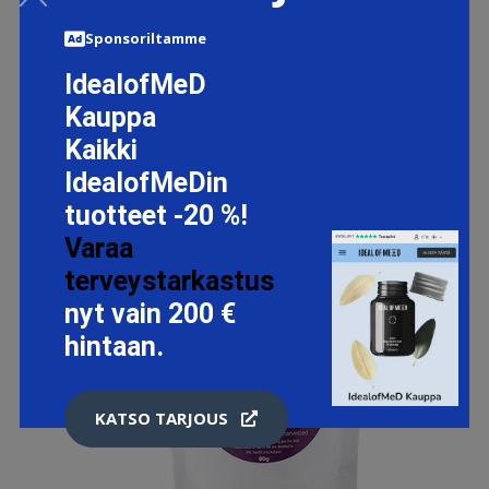
Sponsoriltamme
IdealofMeD
Kauppa
Kaikki
IdealofMeDin
tuotteet -20 %!
Varaa
terveystarkastus
nyt vain 200 €
hintaan.
KATSO TARJOUS