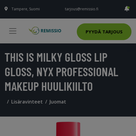
Tampere, Suomi
tarjous@remissio.fi
PYYDÄ TARJOUS
THIS IS MILKY GLOSS LIP
GLOSS, NYX PROFESSIONAL
MAKEUP HUULIKIILTO
Lisäravinteet
Juomat