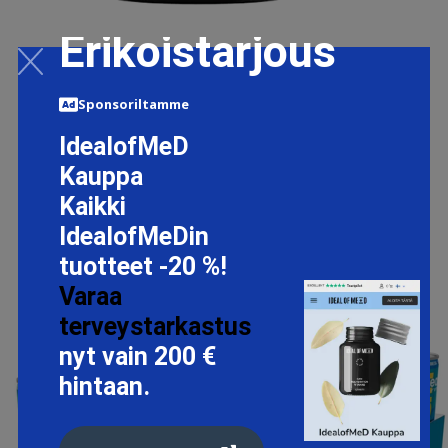
Erikoistarjous
ULTIMATE BCAA, BIG BUY, 1,14 KG
87.6 EUR
Sponsoriltamme
IdealofMeD
LISÄTIETOJA
Kauppa
Kaikki
IdealofMeDin
tuotteet -20 %!
Varaa
terveystarkastus
nyt vain 200 €
hintaan.