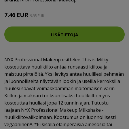
7.46 EUR
9.95 EUR
LISÄTIETOJA
NYX Professional Makeup esittelee This is Milky
kosteuttava huulikiilto antaa runsaasti kiiltoa ja
maistuu pirtelöltä. Yksi levitys antaa huulillesi pehmeän
ja luonnolliselta näyttävän lookin ja useilla kerroksilla
huulesi saavat voimakkaamman maitomaisen värin.
Kiillon ja makean tuoksun lisäksi huulikiilto myös
kosteuttaa huuliasi jopa 12 tunnin ajan. Tutustu
laajaan NYX Professional Makeup Milkshake -
huulikiiltovalikoimaan. Koostumus on luonnollisesti
vegaaninen*. *Ei sisällä eläinperäisiä ainesosia tai