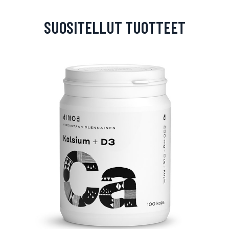
SUOSITELLUT TUOTTEET
arjous
auppa
MeDin tuotteet -20 %!