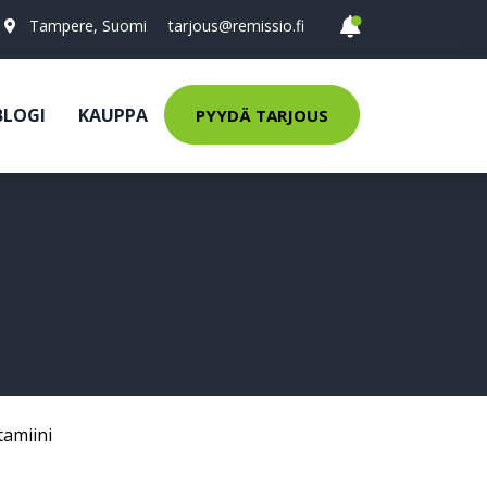
Tampere, Suomi
tarjous@remissio.fi
BLOGI
KAUPPA
PYYDÄ TARJOUS
tamiini