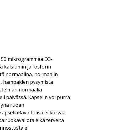
ää 50 mikrogrammaa D3-
ää kalsiumin ja fosforin
stä normaalina, normaalin
tä, hampaiden pysymista
estelmän normaalia
li päivässä. Kapselin voi purra
ljynä ruoan
apseliaRavintolisä ei korvaa
a ruokavaliota eikä terveitä
annostusta ei