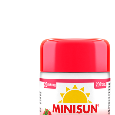
Erikoist
Sponsoriltamme
IdealofMeD K
Kaikki Idealof