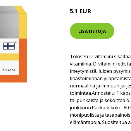
5.1 EUR
LISÄTIETOJA
Tolosen D-vitamiini sisält
vitamiinia. D-vitamiini edist
imeytymistä, luiden pysymi
lihastoiminnan yllapitamis
normaalina ja immuunijarj
toimintaa.Annostelu: 1 kapse
tai puhkaista ja sekoittaa ö
joukkoon.Pakkauskoko: 60 k
monipuolista ja tasapainoist
elämäntapoja. Suositeltua 