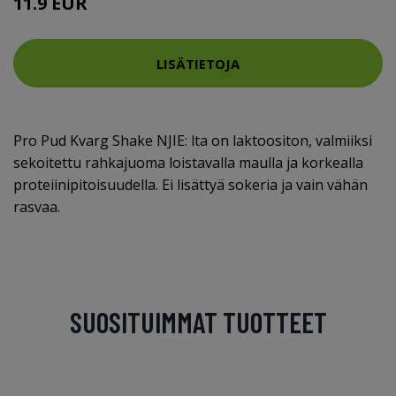
11.9 EUR
LISÄTIETOJA
Pro Pud Kvarg Shake NJIE: lta on laktoositon, valmiiksi
sekoitettu rahkajuoma loistavalla maulla ja korkealla
proteiinipitoisuudella. Ei lisättyä sokeria ja vain vähän
rasvaa.
SUOSITUIMMAT TUOTTEET