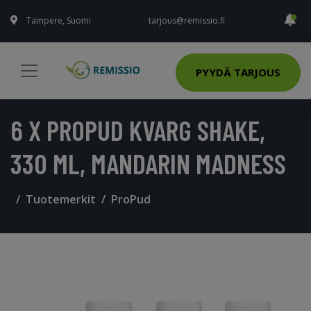
Tampere, Suomi
tarjous@remissio.fi
PYYDÄ TARJOUS
6 X PROPUD KVARG SHAKE,
330 ML, MANDARIN MADNESS
Tuotemerkit
ProPud