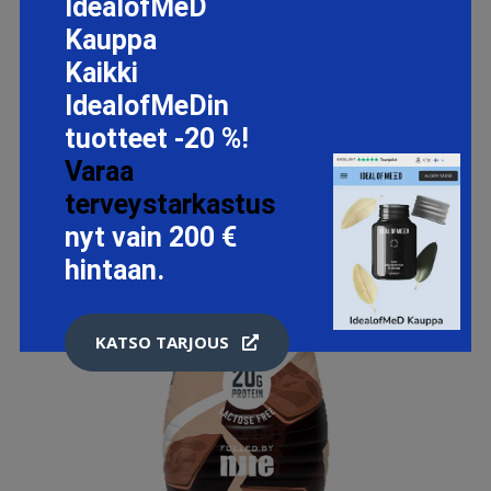
IdealofMeD
Kauppa
Kaikki
IdealofMeDin
tuotteet -20 %!
Varaa
terveystarkastus
nyt vain 200 €
hintaan.
KATSO TARJOUS