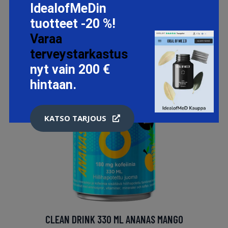
IdealofMeDin
tuotteet -20 %!
Varaa
terveystarkastus
nyt vain 200 €
hintaan.
KATSO TARJOUS
CLEAN DRINK 330 ML ANANAS MANGO